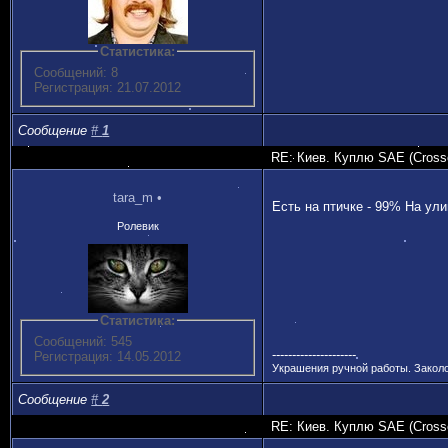
Статистика:
Сообщений: 8
Регистрация: 21.07.2012
Сообщение
#
1
RE: Киев. Куплю SAE (Crossoc
tara_m
•
Есть на птичке - 99% На ули
Ролевик
Статистика:
Сообщений: 545
---------------------
Регистрация: 14.05.2012
Украшения ручной работы. Заколочк
Сообщение
#
2
RE: Киев. Куплю SAE (Crossoc