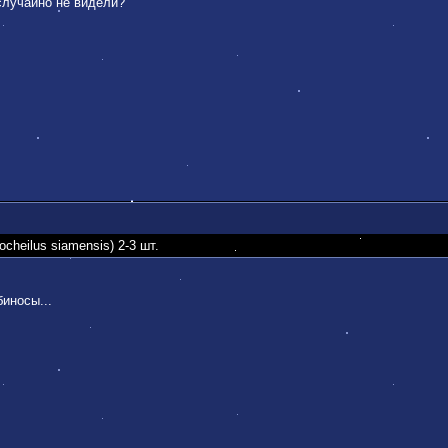
 случайно не видели?
heilus siamensis) 2-3 шт.
биносы...