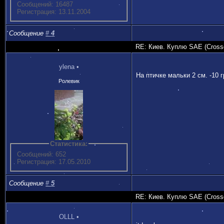
Сообщений: 16487
Регистрация: 13.11.2004
Сообщение
#
4
RE: Киев. Куплю SAE (Crossoc
ylena
•
На птичке мальки 2 см. -10 г
Ролевик
Статистика:
Сообщений: 652
Регистрация: 17.05.2010
Сообщение
#
5
RE: Киев. Куплю SAE (Crossoc
OLLL
•