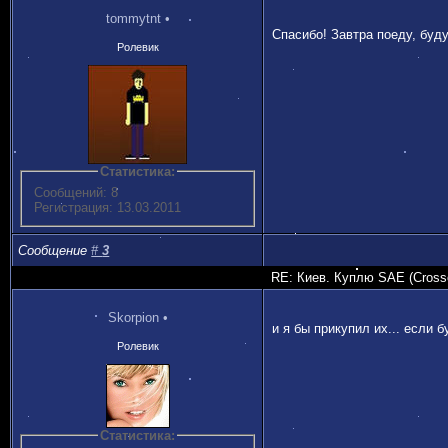
tommytnt
•
Спасибо! Завтра поеду, буду
Ролевик
Статистика:
Сообщений: 8
Регистрация: 13.03.2011
Сообщение
#
3
RE: Киев. Куплю SAE (Crossoc
Skorpion
•
и я бы прикупил их... если 
Ролевик
Статистика: