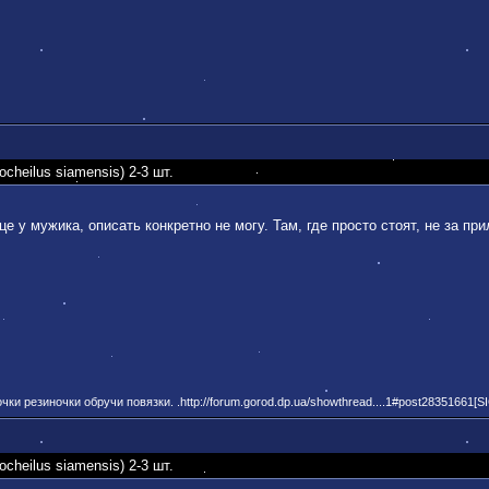
heilus siamensis) 2-3 шт.
це у мужика, описать конкретно не могу. Там, где просто стоят, не за пр
и резиночки обручи повязки. .http://forum.gorod.dp.ua/showthread....1#post28351661[S
heilus siamensis) 2-3 шт.