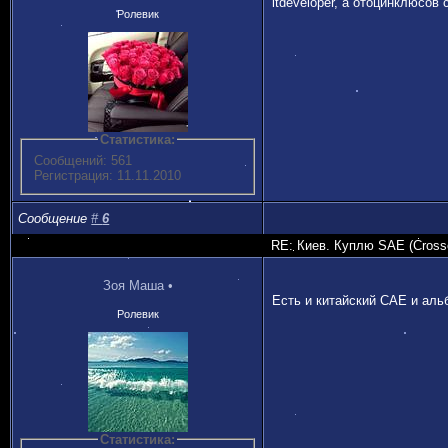
itdeveloper, a отоцинклюсов
Ролевик
Статистика:
Сообщений: 561
Регистрация: 11.11.2010
Сообщение
#
6
RE: Киев. Куплю SAE (Crossoc
Зоя Маша
•
Есть и китайский САЕ и аль
Ролевик
Статистика: