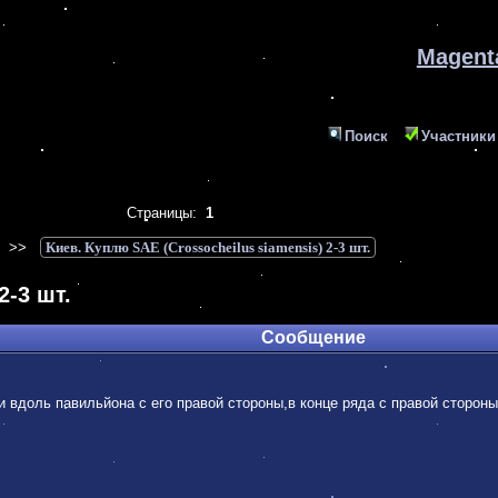
Magen
Поиск
Участники
Страницы:
1
>>
Киев. Куплю SAE (Crossocheilus siamensis) 2-3 шт.
2-3 шт.
Сообщение
и вдоль павильйона с его правой стороны,в конце ряда с правой сторон