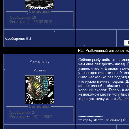
Статистика:
Сообщений: 18
Регистрация: 18.02.2012
Сообщение
#
1
RE: Рыболовный интернет-м
Сейчас рыбу поймать намно
Sem4iiik:)
•
чем еще лет десять назад. 
умнее, что-ли. Бывают такие
Ролевик
улова практически нет. У ме
было несколько раз подряд 
что нужно менять подход. Д
эффективной рыбалки я вот
хороший эхолот. Теперь я д
незнакомом месте могу быст
хорошую точку для рыбалки
Статистика:
Сообщений: 2
---------------------
Регистрация: 07.11.2007
°°°Step by step°°° --©Sem4iik: ) ҐгҐ