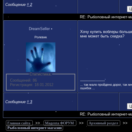
Сообщение
#
2
RE: Рыболовный интернет-м
DreamSeller
•
Хочу купить воблеры больше
мне может быть скидка?
Ролевик
Статистика:
Сообщений: 86
---------------------
Регистрация: 18.01.2012
... так мало пройдено дорог, так м
ошибок ...
Сообщение
#
3
RE: Рыболовный интернет-м
Главная сайта
>>
Magenta ФОРУМ
>>
Архивный раздел
>>
Рыболовный интернет-магазин